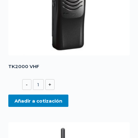
TK2000 VHF
TK2000
-
+
VHF
cantidad
Añadir a cotización