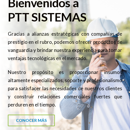
Bienvenidos a
PTT SISTEMAS
Gracias a alianzas estratégicas con compañías de 
prestigio en el rubro, podemos ofrecer productos de 
vanguardia y brindar nuestra experiencia para tomar 
ventajas tecnológicas en el mercado.
Nuestro propósito es proporcionar insumos 
altamente especializados, soporte y profesionalismo 
para satisfacer las necesidades de nuestros clientes 
y construir relaciones comerciales fuertes que 
perduren en el tiempo.
CONOCER MÁS