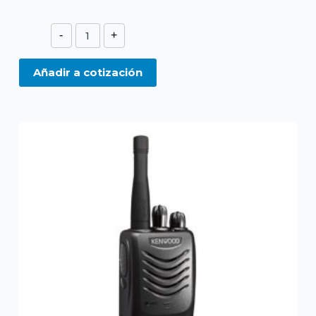
TK2000
-
+
VHF
cantidad
Añadir a cotización