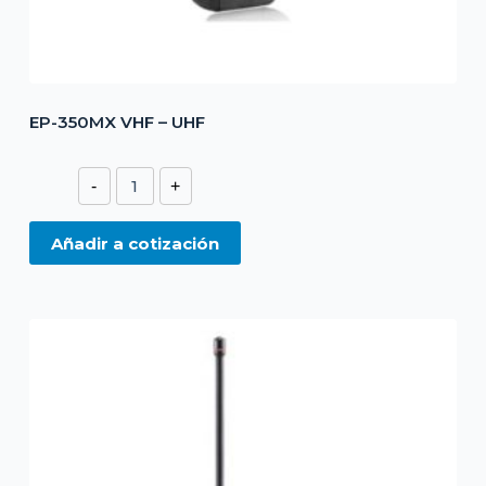
EP-350MX VHF – UHF
EP-
-
+
350MX
VHF
Añadir a cotización
-
UHF
cantidad