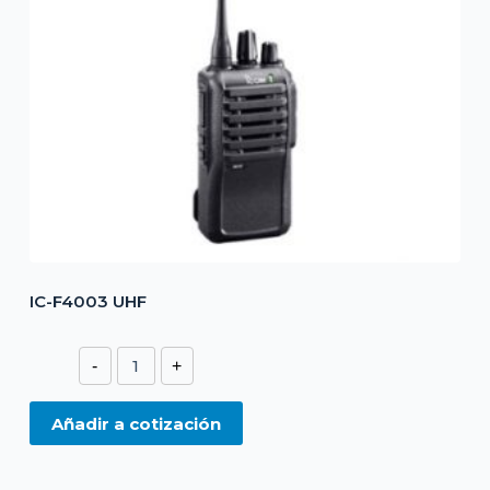
IC-F4003 UHF
IC-
-
+
F4003
UHF
Añadir a cotización
cantidad