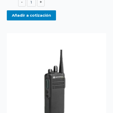
DEP450
-
+
VHF
-
Añadir a cotización
UHF
cantidad