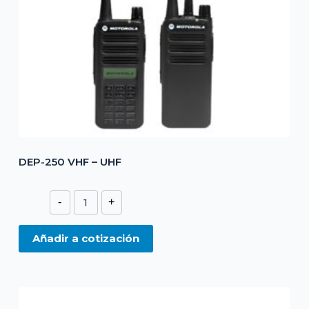
DEP-250 VHF – UHF
DEP-
-
+
250
VHF
Añadir a cotización
-
UHF
cantidad