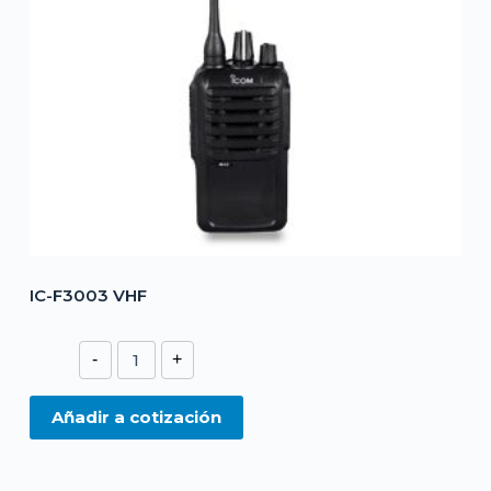
IC-F3003 VHF
IC-
-
+
F3003
VHF
Añadir a cotización
cantidad