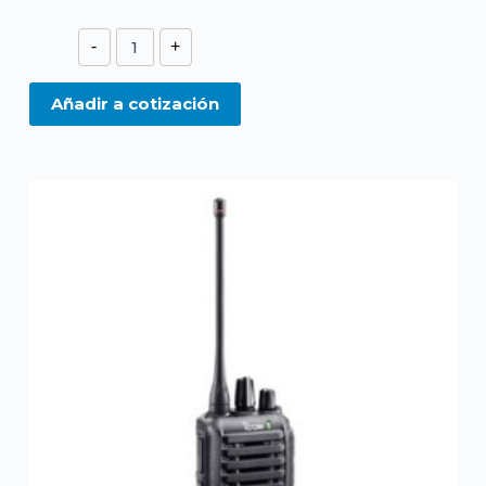
IC-
-
+
F3261
VHF
Añadir a cotización
cantidad