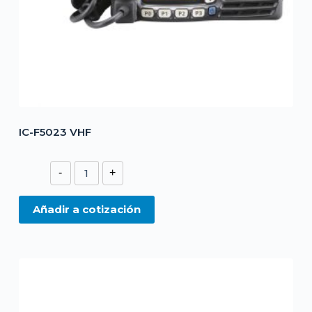
IC-F5023 VHF
IC-
-
+
F5023
VHF
Añadir a cotización
cantidad