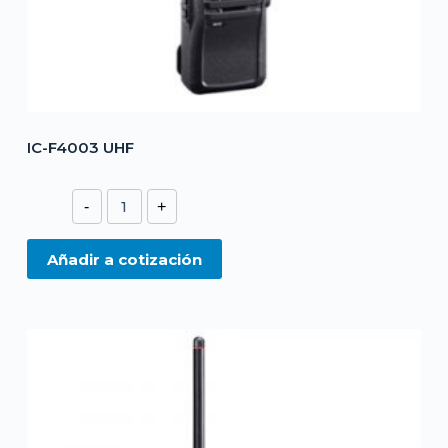
IC-F4003 UHF
IC-
-
+
F4003
UHF
Añadir a cotización
cantidad