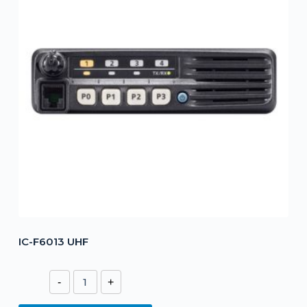
IC-F6013 UHF
IC-
-
+
F6013