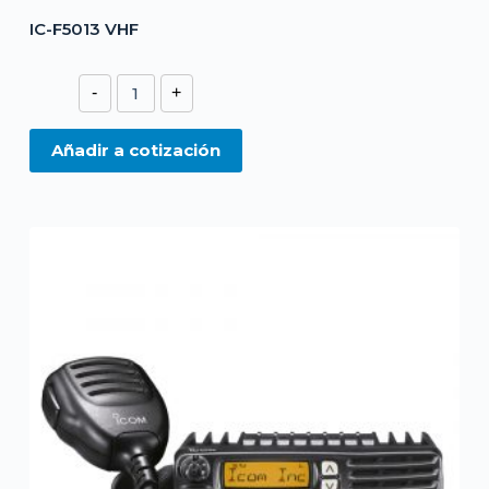
IC-F5013 VHF
IC-
-
+
F5013
VHF
Añadir a cotización
cantidad