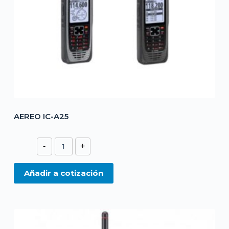
AEREO IC-A25
AEREO
-
+
IC-
A25
Añadir a cotización
cantidad