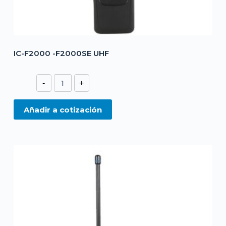
IC-F2000 -F2000SE UHF
IC-
-
+
F2000
-
Añadir a cotización
F2000SE
UHF
cantidad