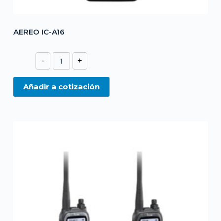
AEREO IC-A16
AEREO
-
+
IC-
A16
Añadir a cotización
cantidad