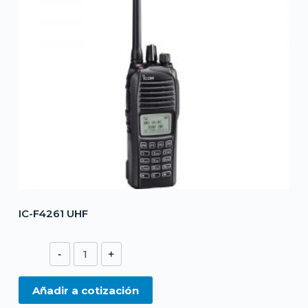
IC-F4261 UHF
IC-
-
+
F4261
UHF
Añadir a cotización
cantidad