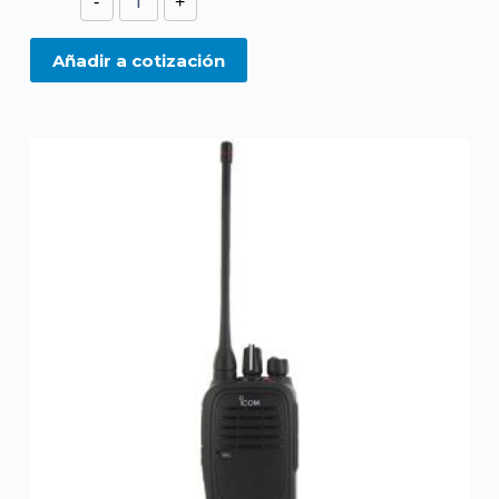
-
+
F1000E
-
Añadir a cotización
F1000SE
VHF
IP67
cantidad