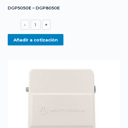
DGP5050E – DGP8050E
DGP5050E
-
+
-
DGP8050E
Añadir a cotización
cantidad