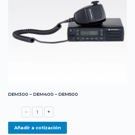
DEM300 – DEM400 – DEM500
DEM300
-
+
–
DEM400
Añadir a cotización
–