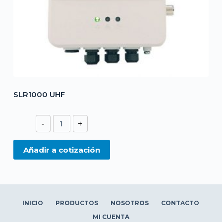
SLR1000 UHF
SLR1000
-
+
UHF
cantidad
Añadir a cotización
INICIO
PRODUCTOS
NOSOTROS
CONTACTO
MI CUENTA