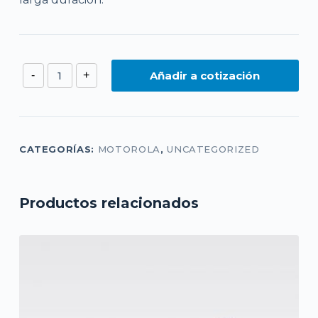
Motorola
Añadir a cotización
-
+
R7
cantidad
CATEGORÍAS:
MOTOROLA
,
UNCATEGORIZED
Productos relacionados