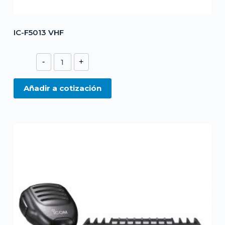
IC-F5013 VHF
IC-
-
+
F5013
VHF
Añadir a cotización
cantidad