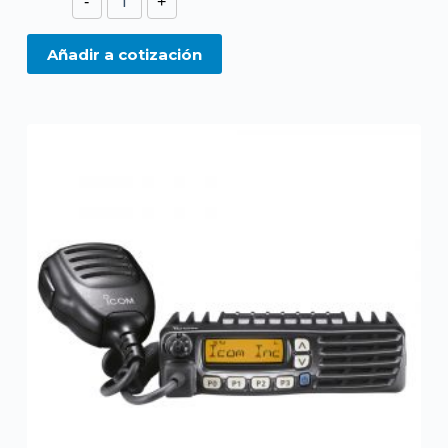
-
+
F6013
UHF
Añadir a cotización
cantidad