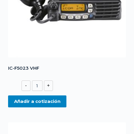
IC-F5023 VHF
IC-
-
+
F5023
VHF
Añadir a cotización
cantidad